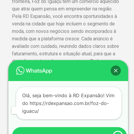
fronteira, Foz do Iguaçu tem um comércio aquecido
que atrai quem pensa em empreender na região.
Pela RD Expansão, você encontra oportunidades à
venda na cidade que hoje incluem o segmento de
moda, com novos negócios sendo incorporados à
medida que a plataforma cresce. Cada anúncio é
avaliado com cuidado, reunindo dados claros sobre
faturamento, estrutura e situação atual, para que a
decisão seja tomada com segurança. Toda
negociação acontece com sigilo e o
acompanhamento da nossa equipe, do primeiro
contato ao fechamento. Fale com a gente e conheça
as oportunidades em Foz do Iguaçu.
Olá, seja bem-vindo à RD Expansão! Vim
do https://rdexpansao.com.br/foz-do-
iguacu/