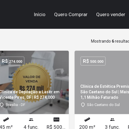
Início
Quero Comprar
Quero vender
Mostrando
6
resulta
R$
R$
274.000
500.000
Clínica de Estética Prem
Clínica de Depilação a Laser em
São Caetano do Sul | Mai
Vicente Pires, DF | R$ 274,000
1,1 Milhão Faturado
Brasília - DF
São Caetano do Sul
45 m²
4 func.
R$ 50000/mês
200 m²
3 func.