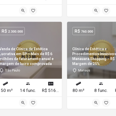
R$
R$
2.300.000
760.000
Venda de Clínica de Estética
Clínica de Estética e
Lucrativa em SP – Mais de R$ 6
Procedimentos Invasivos
milhões de faturamento anual e
Manauara Shopping – R$ 
margem de lucro comprovada
Margem de 25%
São Paulo
Manaus
150 m²
14 func.
R$ 516.000,00/mês
80 m²
8 func.