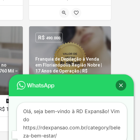
R$
490.000
Franquia de Depilação à Venda
 no
em Florianópolis Região Nobre |
760 Mil –
17 Anos de Operação | R$
490.000,00
Florianópolis
R$ 120.000,00/mês
100 m²
10 func.
R$ 119500/mês
Olá, seja bem-vindo à RD Expansão! Vim
do
https://rdexpansao.com.br/category/bele
za-bem-estar/