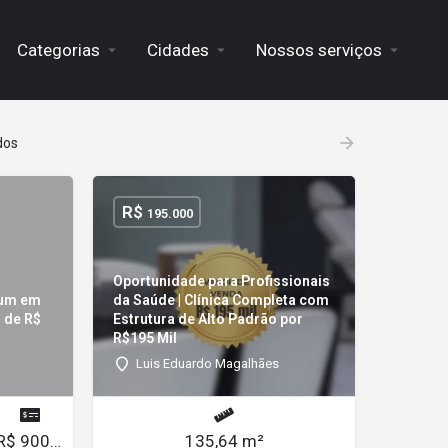
Categorias
Cidades
Nossos serviços
dos
R$
195.000
Oportunidade para Profissionais
ium em
da Saúde | Clínica Completa com
s de R$
Estrutura de Alto Padrão por
R$195 Mil
Luis Eduardo Magalhães
R$ 90000/mês
135,64 m²