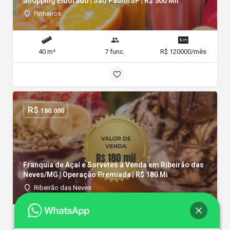
Shopping Eldorado | São Paulo/SP | R$ 500 Mil
Pinheiros
40 m²
7 func.
R$ 120000/mês
R$
180.000
Franquia de Açaí e Sorvetes à Venda em Ribeirão das
Neves/MG | Operação Premiada | R$ 180 Mi
Ribeirão das Neves
110 m²
1 func.
R$ 39048,05/mês