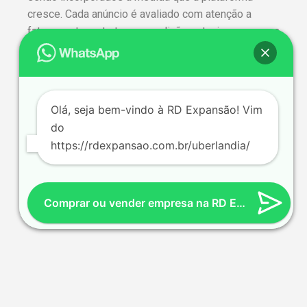
cresce. Cada anúncio é avaliado com atenção a
faturamento, estrutura e condições atuais, para que a
decisão seja tomada com segurança e informação
clara. A negociação acontece com sigilo e o
acompanhamento da nossa equipe, do primeiro
contato ao fechamento. Fale com a gente e conheça
Olá, seja bem-vindo à RD Expansão! Vim
as oportunidades em Uberlândia.
do
https://rdexpansao.com.br/uberlandia/
Comprar ou vender empresa na RD Expansão
Política de Privacidade