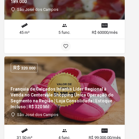
189.000
São José dos Campos
45 m²
5 func.
R$ 60000/mês
R$
320.000
Franquia de Calçados Infantis Líder Regional à
Venda no Centervale Shopping Única Operação do
Segmento na Região | Loja Consolidada | Estoque
Incluso | R$ 320 Mil
São José dos Campos
31,50 m²
4 func.
R$ 99.000,00/mês