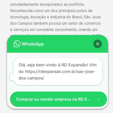
constantemente incorporados ao portfólio.
Reconhecida como um dos principais polos de
tecnologia, inovação e indústria do Brasil, São José
dos Campos também possui um setor de comércio
e serviços em constante crescimento, criando um
ambiente favorável para novos investimentos. A RD
Expansão conecta compradores e vendedores por
meio de uma intermediação profissional, oferecendo
transparência e suporte especializado em todas as
etapas da negociação.
Olá, seja bem-vindo à RD Expansão! Vim
do https://rdexpansao.com.br/sao-jose-
dos-campos/
Comprar ou vender empresa na RD Expansão