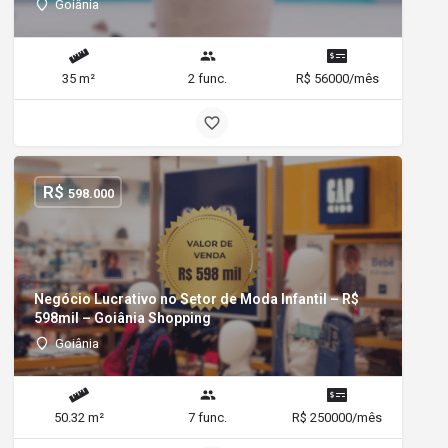
Goiânia
35 m²
2 func.
R$ 56000/mês
R$
598.000
Negócio Lucrativo no Setor de Moda Infantil – R$
598mil – Goiânia Shopping
Goiânia
50.32 m²
7 func.
R$ 250000/mês