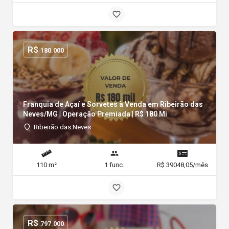
R$
180.000
Franquia de Açaí e Sorvetes à Venda em Ribeirão das
Neves/MG | Operação Premiada | R$ 180 Mi
Ribeirão das Neves
110 m²
1 func.
R$ 39048,05/mês
R$
797.000