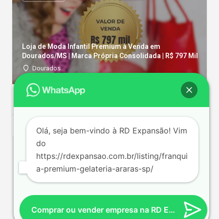
Loja de Moda Infantil Premium à Venda em
Dourados/MS | Marca Própria Consolidada | R$ 797 Mil
Dourados
144 m²
2 func.
R$ 80000/mês
Olá, seja bem-vindo à RD Expansão! Vim
do
https://rdexpansao.com.br/listing/franqui
a-premium-gelateria-araras-sp/
Comprar ou vender empresa na RD Expansão