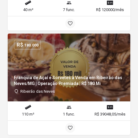
40 m²
7 func.
R$ 120000/mês
R$
180.000
Franquia de Açaí e Sorvetes à Venda em Ribeirão das
Neves/MG | Operação Premiada | R$ 180 Mi
Ribeirão das Neves
110 m²
1 func.
R$ 39048,05/mês