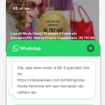
R$
797.000
Loja de Moda Infantil Premium à Venda em
Dourados/MS | Marca Própria Consolidada | R$ 797 Mil
Dourados
144 m²
2 func.
R$ 80000/mês
Olá, seja bem-vindo à RD Expansão! Vim
do
https://rdexpansao.com.br/listing/loja-
moda-feminina-em-sao-bernardo-do-
campo-sp/