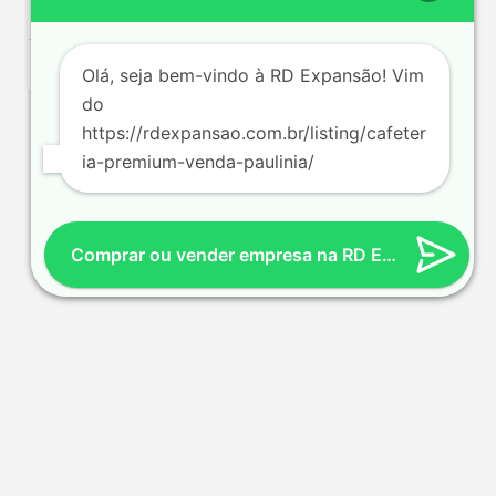
144 m²
2 func.
R$ 80000/mês
Olá, seja bem-vindo à RD Expansão! Vim
do
https://rdexpansao.com.br/listing/cafeter
ia-premium-venda-paulinia/
Comprar ou vender empresa na RD Expansão
Política de Privacidade
© Made by Rd Expansão