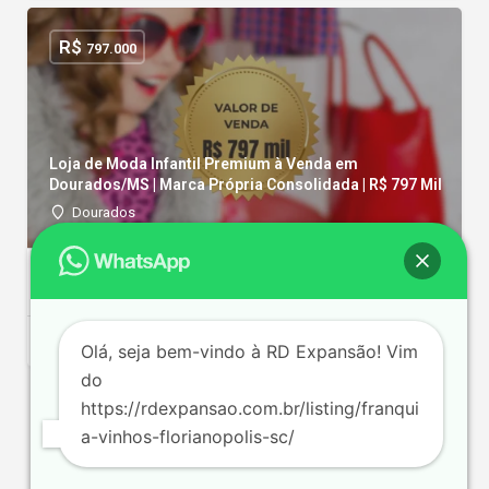
R$
797.000
Loja de Moda Infantil Premium à Venda em
Dourados/MS | Marca Própria Consolidada | R$ 797 Mil
Dourados
144 m²
2 func.
R$ 80000/mês
Olá, seja bem-vindo à RD Expansão! Vim
do
https://rdexpansao.com.br/listing/franqui
a-vinhos-florianopolis-sc/