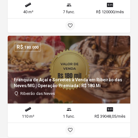
40 m²
7 func.
R$ 120000/mês
R$
180.000
Franquia de Açaí e Sorvetes à Venda em Ribeirão das
Neves/MG | Operação Premiada | R$ 180 Mi
Ribeirão das Neves
110 m²
1 func.
R$ 39048,05/mês