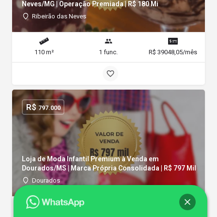
Neves/MG | Operação Premiada | R$ 180 Mi
Ribeirão das Neves
110 m²
1 func.
R$ 39048,05/mês
R$
797.000
Loja de Moda Infantil Premium à Venda em
Dourados/MS | Marca Própria Consolidada | R$ 797 Mil
Dourados
144 m²
2 func.
R$ 80000/mês