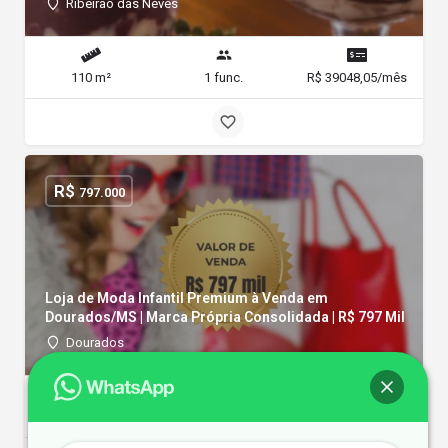
Ribeirão das Neves
110 m²
1 func.
R$ 39048,05/mês
R$
797.000
Loja de Moda Infantil Premium à Venda em
Dourados/MS | Marca Própria Consolidada | R$ 797 Mil
Dourados
144 m²
2 func.
R$ 80000/mês