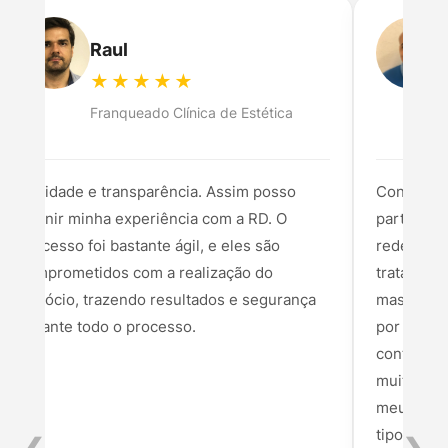
Raul
★★★★★
Franqueado Clínica de Estética
Agilidade e transparência. Assim posso
Conheci a
definir minha experiência com a RD. O
partir daí
processo foi bastante ágil, e eles são
redes soc
comprometidos com a realização do
tratava a
negócio, trazendo resultados e segurança
mas de en
durante todo o processo.
por trás 
contato, 
muito clar
meu momen
tipo de c