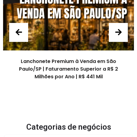
onete Premium à Venda em São
Gelate
P | Faturamento Superior a R$ 2
2.100.000
ilhões por Ano | R$ 441 Mil
- Es
Categorias de negócios